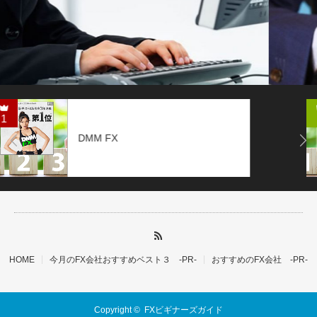
2
X
Next
LIGH
HOME
今月のFX会社おすすめベスト３ -PR-
おすすめのFX会社 -PR-
Copyright ©
FXビギナーズガイド