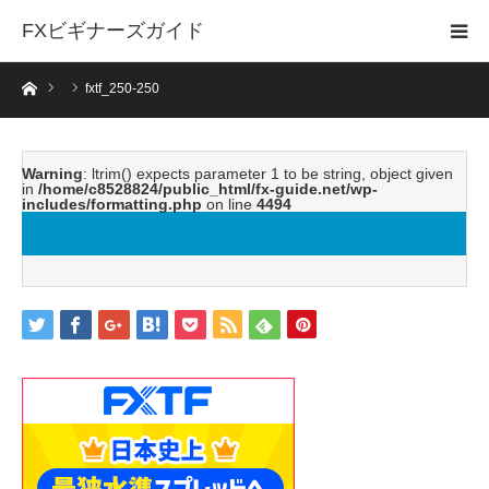
FXビギナーズガイド
ホーム
fxtf_250-250
Warning
: ltrim() expects parameter 1 to be string, object given
in
/home/c8528824/public_html/fx-guide.net/wp-
includes/formatting.php
on line
4494
fxtf_250-250