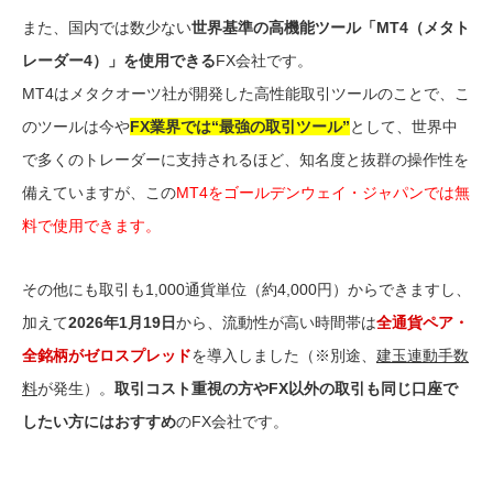
また、国内では数少ない
世界基準の高機能ツール「MT4（メタト
レーダー4）」を使用できる
FX会社です。
MT4はメタクオーツ社が開発した高性能取引ツールのことで、こ
のツールは今や
FX業界では“最強の取引ツール”
として、世界中
で多くのトレーダーに支持されるほど、知名度と抜群の操作性を
備えていますが、この
MT4をゴールデンウェイ・ジャパンでは無
料で使用できます。
その他にも取引も1,000通貨単位（約4,000円）からできますし、
加えて
2026年1月19日
から、流動性が高い時間帯は
全通貨ペア・
全銘柄がゼロスプレッド
を導入しました（※別途、
建玉連動手数
料
が発生）。
取引コスト重視の方やFX以外の取引も同じ口座で
したい方にはおすすめ
のFX会社です。