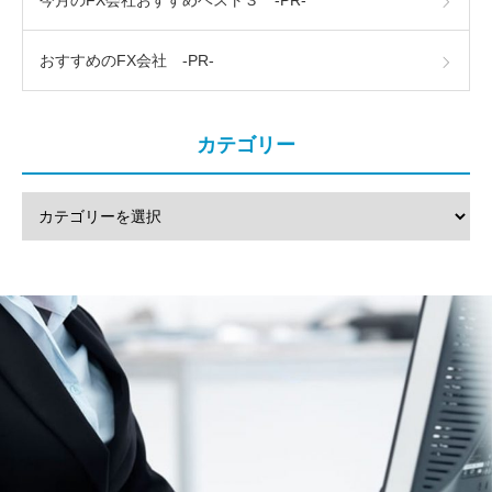
今月のFX会社おすすめベスト３ -PR-
おすすめのFX会社 -PR-
カテゴリー
法
注文方