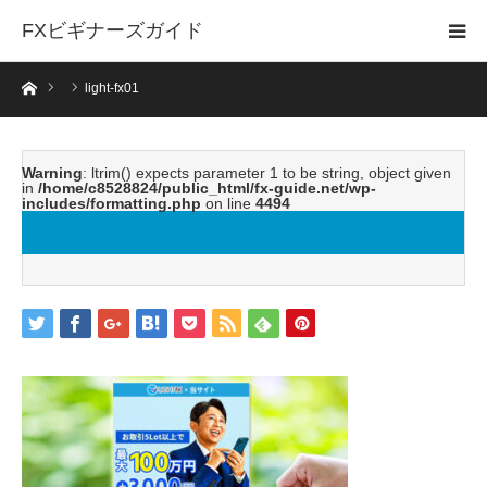
FXビギナーズガイド
ホーム
light-fx01
Warning
: ltrim() expects parameter 1 to be string, object given
in
/home/c8528824/public_html/fx-guide.net/wp-
includes/formatting.php
on line
4494
light-fx01