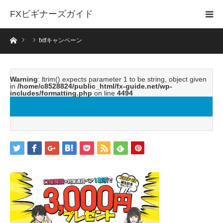
FXビギナーズガイド
ホーム
fxtfキャンペーン
Warning
: ltrim() expects parameter 1 to be string, object given
in
/home/c8528824/public_html/fx-guide.net/wp-
includes/formatting.php
on line
4494
fxtfキャンペーン