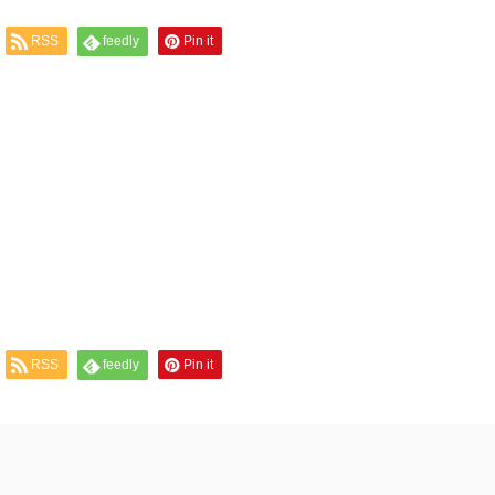
RSS
feedly
Pin it
RSS
feedly
Pin it