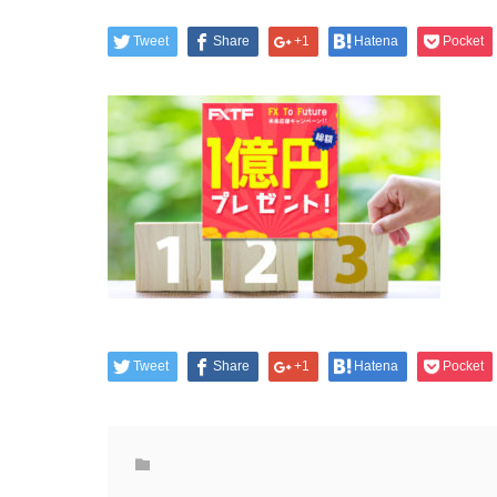
Tweet
Share
+1
Hatena
Pocket
Tweet
Share
+1
Hatena
Pocket