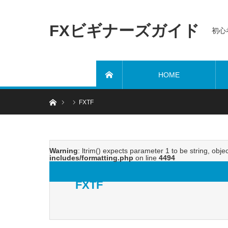
FXビギナーズガイド
初心
HOME
ホーム
ホーム
FXTF
Warning
: ltrim() expects parameter 1 to be string, obje
includes/formatting.php
on line
4494
FXTF