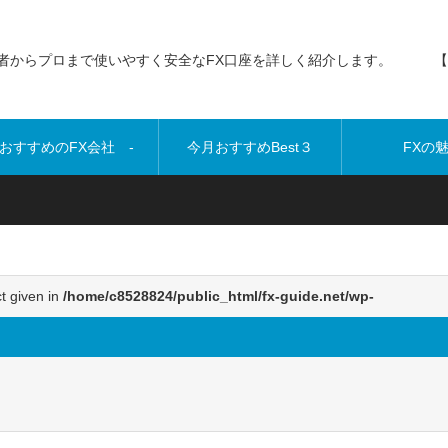
者からプロまで使いやすく安全なFX口座を詳しく紹介します。 【
おすすめのFX会社 -
今月おすすめBest３
FXの
PR-
ct given in
/home/c8528824/public_html/fx-guide.net/wp-