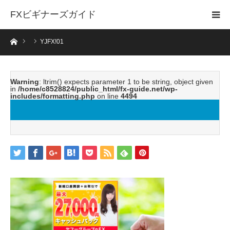
FXビギナーズガイド
ホーム
YJFX!01
Warning
: ltrim() expects parameter 1 to be string, object given
in
/home/c8528824/public_html/fx-guide.net/wp-
includes/formatting.php
on line
4494
YJFX!01